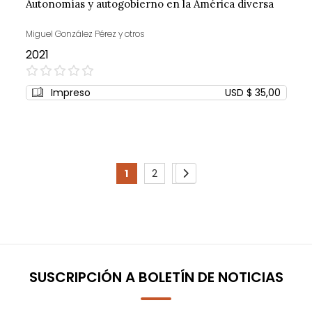
Autonomías y autogobierno en la América diversa
Miguel González Pérez y otros
2021
0%
Impreso
USD $ 35,00
Page
1
2
3
You're
Page
Page
Page
Siguiente
currently
reading
page
SUSCRIPCIÓN A BOLETÍN DE NOTICIAS