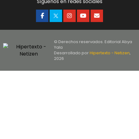
Síguenos en redes sociales
© Derechos reservados. Editorial Abya
Yala
Desarrollado por
Hipertexto - Netizen
,
2026