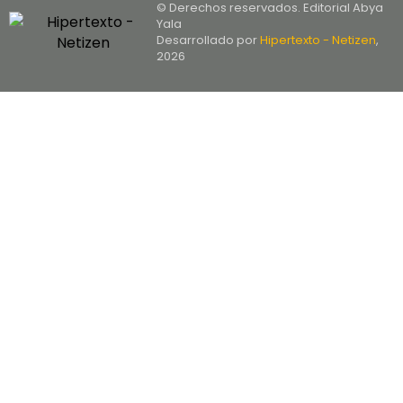
© Derechos reservados. Editorial Abya
Yala
Desarrollado por
Hipertexto - Netizen
,
2026