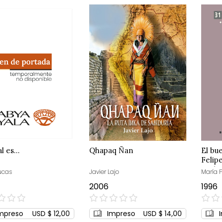
al es…
Qhapaq Ñan
El bu
Feli
Ayala
Lucas
Javier Lajo
María P
2006
1996
0%
0%
mpreso
USD $ 12,00
Impreso
USD $ 14,00