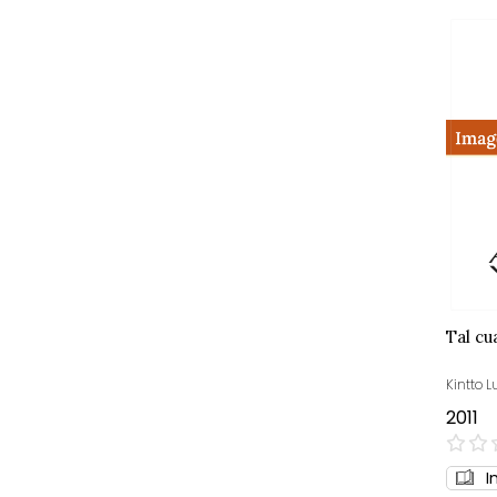
Tal cu
Kintto 
2011
0%
I