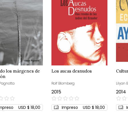
ndo los márgenes de
Los aucas desnudos
Cultu
ión
Pagnotta
Rolf Blomberg
Lilyan 
2015
2014
0%
0%
mpreso
USD $ 18,00
Impreso
USD $ 18,00