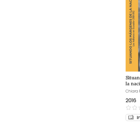
Situa
la nac
Chiara 
2016
0%
I