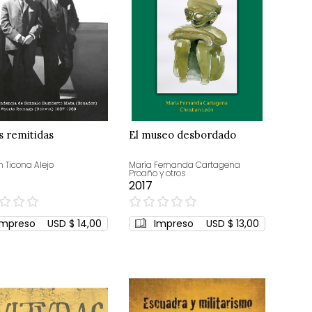
s remitidas
El museo desbordado
n Ticona Alejo
María Fernanda Cartagena
Proaño y otros
2017
0%
Impreso
USD $ 14,00
Impreso
USD $ 13,00