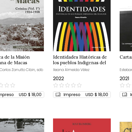
a de la Misión
Identidades Históricas de
Carta
ana de Macas
los pueblos Indigenas del
Ecuador
 Carlos Zanutto Cibin, sdb
Ileana Almeida Vélez
Esteba
2022
2021
0%
0%
mpreso
USD $ 18,00
Impreso
USD $ 18,00