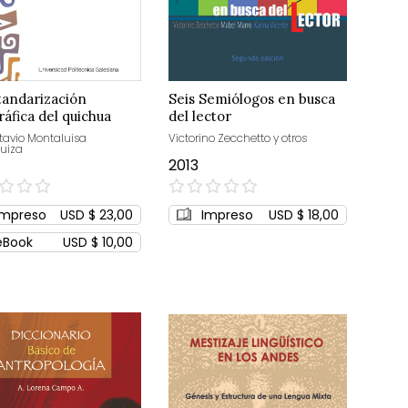
tandarización
Seis Semiólogos en busca
ráfica del quichua
del lector
oriano
ctavio Montaluisa
Victorino Zecchetto y otros
uiza
2013
0%
Impreso
USD $ 23,00
Impreso
USD $ 18,00
eBook
USD $ 10,00