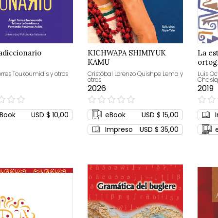
adiccionario
KICHWAPA SHIMIYUK
La es
KAMU
ortog
ecuat
orres Toukoumidis y otros
Cristóbal Lorenzo Quishpe Lema y
Luis O
otros
Chasiq
2026
2019
0%
0%
Book
USD $ 10,00
eBook
USD $ 15,00
Impreso
USD $ 35,00