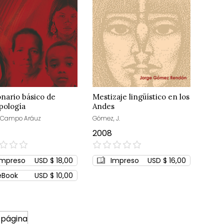
onario básico de
Mestizaje lingüístico en los
pología
Andes
 Campo Aráuz
Gómez, J.
2008
0%
Impreso
USD $ 18,00
Impreso
USD $ 16,00
eBook
USD $ 10,00
 página