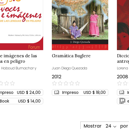
e imágenes de las
Gramática Buglere
Dicci
s en peligro
antro
n Haboud Bumachar y
Juan Diego Quezada
Lorena
2012
2008
0%
0%
mpreso
USD $ 24,00
Impreso
USD $ 18,00
Book
USD $ 14,00
Mostrar
por