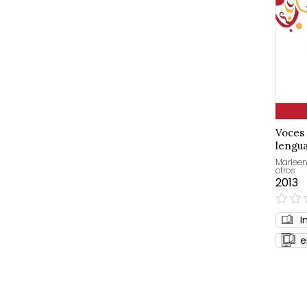
Voces 
lengua
Marlee
otros
2013
0%
I
e