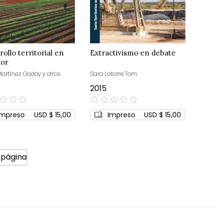
ollo territorial en
Extractivismo en debate
dor
artínez Godoy y otros
Sara Latorre Tom
2015
0%
Impreso
USD $ 15,00
Impreso
USD $ 15,00
 página