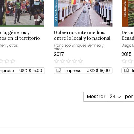
cia, géneros y
Gobiernos intermedios:
Desarr
os en el territorio
entre lo local y lo nacional
Ecua
teri y otros
Francisco Enríquez Bermeo y
Diego M
otros
2017
2015
0%
0%
mpreso
USD $ 15,00
Impreso
USD $ 18,00
Mostrar
por