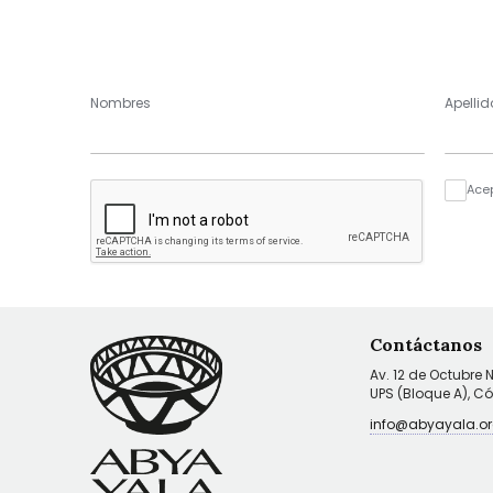
Nombres
Apellid
Ace
Contáctanos
Av. 12 de Octubre 
UPS (Bloque A), C
info@abyayala.or