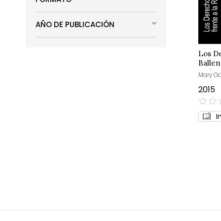
AÑO DE PUBLICACIÓN
Los De
Ballen
Refine
Mary Ga
2015
0%
I