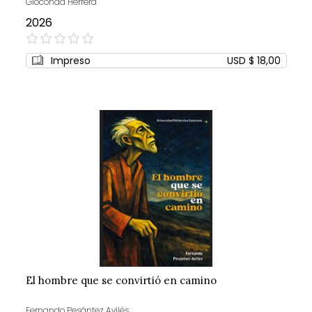
Gioconda Herrera
2026
0%
Impreso
USD $ 18,00
El hombre que se convirtió en camino
Fernando Pesántez Avilés