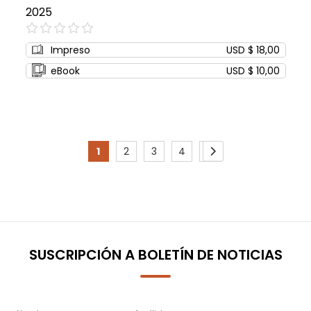
2025
0%
Impreso
USD $ 18,00
eBook
USD $ 10,00
Page
1
2
3
4
5
You're
Page
Page
Page
Page
Page
Siguiente
currently
reading
page
SUSCRIPCIÓN A BOLETÍN DE NOTICIAS