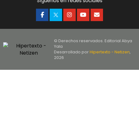
Síguenos en redes sociales
© Derechos reservados. Editorial Abya
Yala
Desarrollado por
Hipertexto - Netizen
,
2026