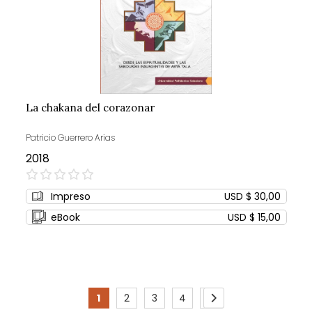
La chakana del corazonar
Patricio Guerrero Arias
2018
0%
Impreso
USD $ 30,00
eBook
USD $ 15,00
Page
1
2
3
4
5
You're
Page
Page
Page
Page
Page
Siguiente