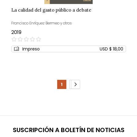
La calidad del gasto público a debate
Francisco Enríquez Bermeo y otros
2019
0%
Impreso
USD $ 18,00
Page
1
2
You're
Page
Page
Siguiente
currently
reading
page
SUSCRIPCIÓN A BOLETÍN DE NOTICIAS