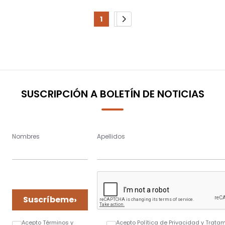
Page
1
2
You're
Page
Page
Siguiente
currently
reading
page
SUSCRIPCIÓN A BOLETÍN DE NOTICIAS
Nombres
Apellidos
›
Suscríbeme
Acepto Términos y
Acepto Política de Privacidad y Trata