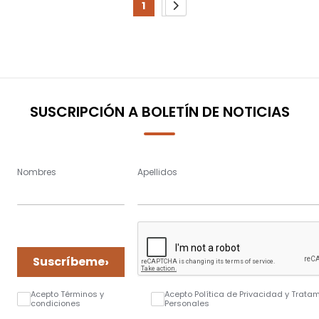
Page
1
2
You're
Page
Page
Siguiente
currently
reading
page
SUSCRIPCIÓN A BOLETÍN DE NOTICIAS
Nombres
Apellidos
›
Suscríbeme
Acepto Términos y
Acepto Política de Privacidad y Trata
condiciones
Personales