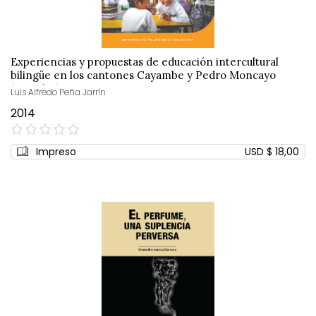
Experiencias y propuestas de educación intercultural
bilingüe en los cantones Cayambe y Pedro Moncayo
(Ecuador)
Luis Alfredo Peña Jarrín
2014
0%
Impreso
USD $ 18,00