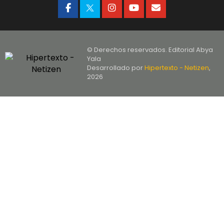
© Derechos reservados. Editorial Abya
Yala
Desarrollado por
Hipertexto - Netizen
,
2026