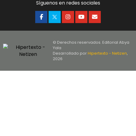
Síguenos en redes sociales
© Derechos reservados. Editorial Abya
Yala
Desarrollado por
Hipertexto - Netizen
,
2026