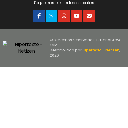
Síguenos en redes sociales
© Derechos reservados. Editorial Abya
Yala
Desarrollado por
Hipertexto - Netizen
,
2026