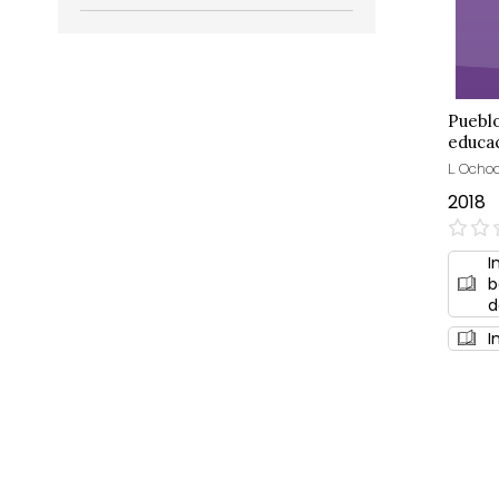
Pueblo
educac
L. Ochoa
2018
0%
I
b
d
I