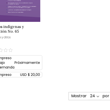
s indígenas y
ión No. 65
 y otros
mpreso
ajo
Próximamente
emanda
mpreso
USD $ 20,00
Mostrar
por