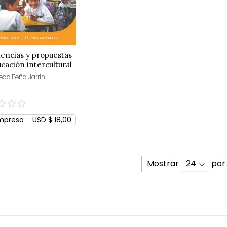
encias y propuestas
cación intercultural
üe en los cantones
redo Peña Jarrín
be y Pedro
yo (Ecuador)
mpreso
USD $ 18,00
Mostrar
por