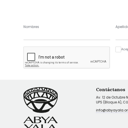
Nombres
Apellid
Ace
Contáctanos
Av. 12 de Octubre 
UPS (Bloque A), C
info@abyayala.or