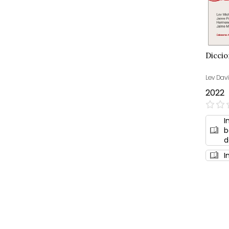
Diccio
Lev Davi
2022
0%
I
b
d
I