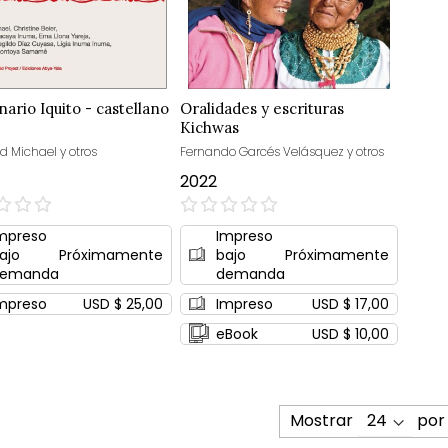
nario Iquito - castellano
Oralidades y escrituras
Kichwas
d Michael y otros
Fernando Garcés Velásquez y otros
2022
0%
mpreso
Impreso
ajo
Próximamente
bajo
Próximamente
emanda
demanda
mpreso
USD $ 25,00
Impreso
USD $ 17,00
eBook
USD $ 10,00
Mostrar
por