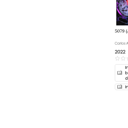
5079 (
Carlos 
2022
0%
I
b
d
I