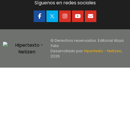
Síguenos en redes sociales
© Derechos reservados. Editorial Abya
Yala
Desarrollado por
Hipertexto - Netizen
,
2026