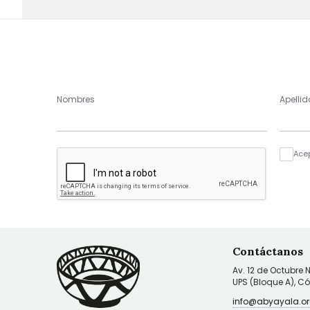
Nombres
Apellid
Ace
Contáctanos
Av. 12 de Octubre 
UPS (Bloque A), C
info@abyayala.or