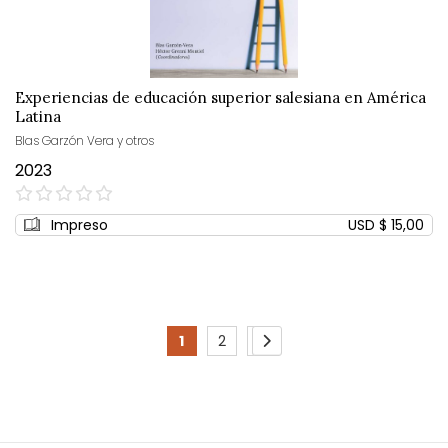
Experiencias de educación superior salesiana en América
Latina
Blas Garzón Vera y otros
2023
0%
Impreso
USD $ 15,00
Page
1
2
3
You're
Page
Page
Page
Siguiente
currently
reading
page