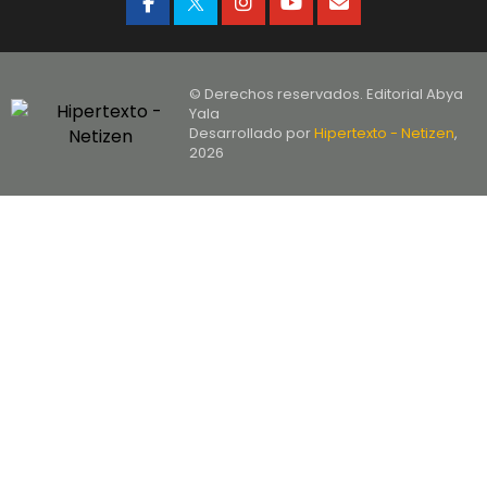
© Derechos reservados. Editorial Abya
Yala
Desarrollado por
Hipertexto - Netizen
,
2026