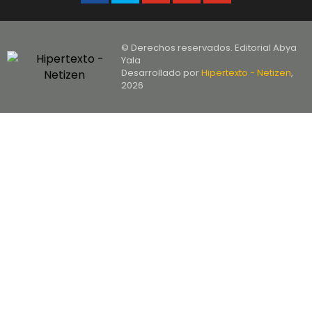
© Derechos reservados. Editorial Abya
Yala
Desarrollado por
Hipertexto - Netizen
,
2026