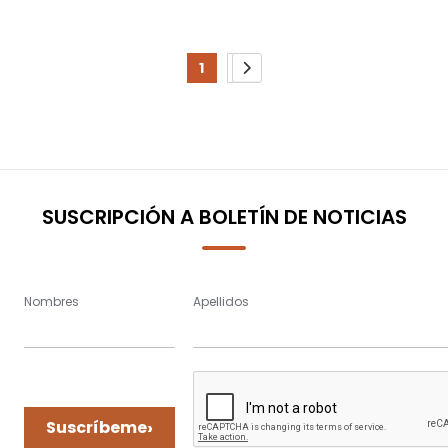
Page
1
2
You're
Page
Page
Siguiente
currently
reading
page
SUSCRIPCIÓN A BOLETÍN DE NOTICIAS
Nombres
Apellidos
›
Suscríbeme