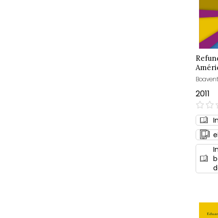
Refun
Améri
Boavent
2011
0%
I
e
I
b
d