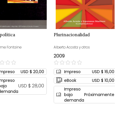
política
Plurinacionalidad
ume Fontaine
Alberto Acosta y otros
2009
0%
Impreso
USD $ 20,00
Impreso
USD $ 16,00
Impreso
eBook
USD $ 10,00
USD $ 28,00
bajo
Impreso
demanda
bajo
Próximamente
demanda