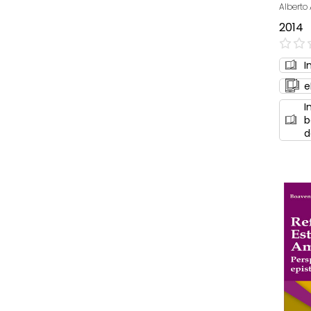
Alberto 
2014
0%
I
e
I
b
d