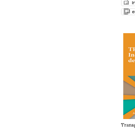
I
e
Trans