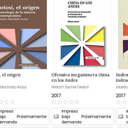
, el origen
Ofensiva megaminera china
Indio
en los Andes
indes
o Machado Aráoz
William Sacher Freslon
Alberto
2017
2017
0%
0%
mpreso
Impreso
ajo
Próximamente
bajo
Próximamente
emanda
demanda