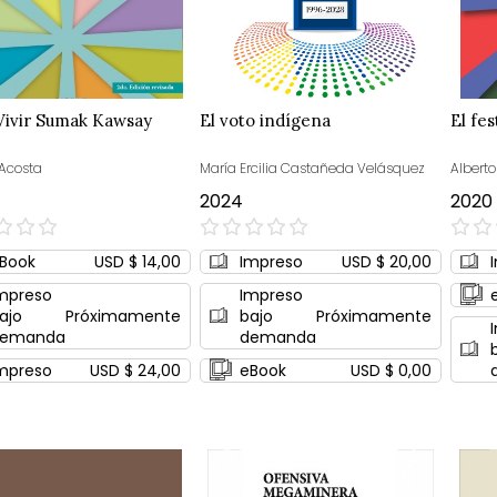
Vivir Sumak Kawsay
El voto indígena
El fe
 Acosta
María Ercilia Castañeda Velásquez
Alberto
2024
2020
0%
0%
Book
USD $ 14,00
Impreso
USD $ 20,00
mpreso
Impreso
ajo
Próximamente
bajo
Próximamente
emanda
demanda
mpreso
USD $ 24,00
eBook
USD $ 0,00