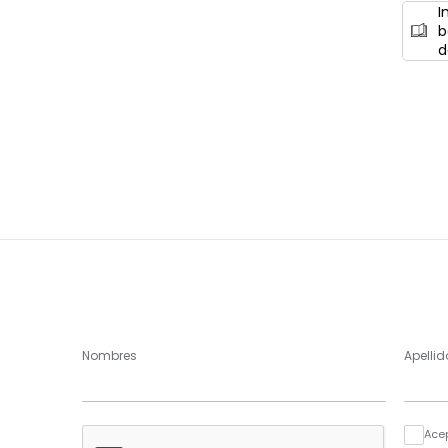
I
b
d
Nombres
Apellid
Ace