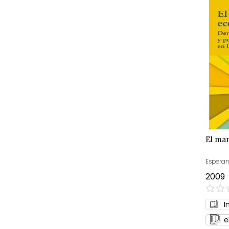
El ma
Esperan
2009
0%
I
e