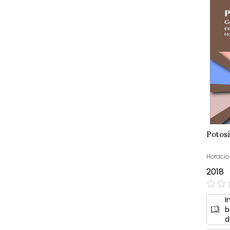
Potosí
Horaci
2018
0%
I
b
d