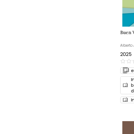
Buen 
Alberto
2025
0%
e
I
b
d
I