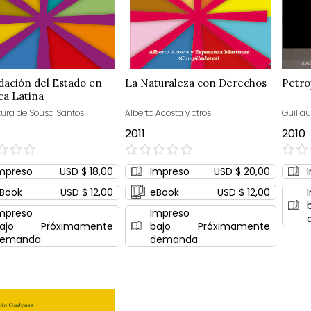
dación del Estado en
La Naturaleza con Derechos
Petro
ca Latina
ura de Sousa Santos
Alberto Acosta y otros
Guilla
2011
2010
0%
0%
mpreso
USD $ 18,00
Impreso
USD $ 20,00
Book
USD $ 12,00
eBook
USD $ 12,00
mpreso
Impreso
ajo
Próximamente
bajo
Próximamente
emanda
demanda