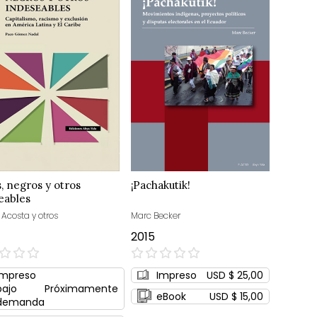
s, negros y otros
¡Pachakutik!
eables
 Acosta y otros
Marc Becker
2015
0%
Impreso
Impreso
USD $ 25,00
bajo
Próximamente
eBook
USD $ 15,00
demanda