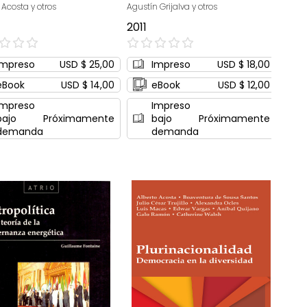
 Acosta y otros
Agustín Grijalva y otros
2011
0%
Impreso
USD $ 25,00
Impreso
USD $ 18,00
eBook
USD $ 14,00
eBook
USD $ 12,00
Impreso
Impreso
bajo
Próximamente
bajo
Próximamente
demanda
demanda