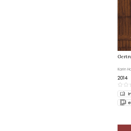
Gertru
Karin Ha
2014
0%
I
e