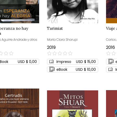
peranza no hay
Tarimiat
Viaje 
a
s Aguirre Andrade y otros
María Clara Sharupi
Carlos
2019
2016
0%
0%
Book
USD $ 0,00
Impreso
USD $ 15,00
eBook
USD $ 10,00