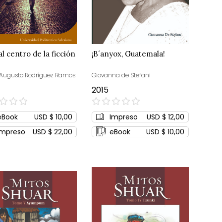
al centro de la ficción
¡B´anyox, Guatemala!
 Augusto Rodríguez Ramos
Giovanna de Stefani
2015
0%
eBook
USD $ 10,00
Impreso
USD $ 12,00
Impreso
USD $ 22,00
eBook
USD $ 10,00