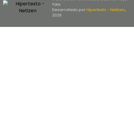
Yala
Desarrollado por
Hipertexto - Netizen
,
2026