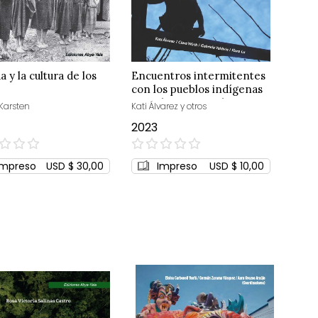
a y la cultura de los
Encuentros intermitentes
con los pueblos indígenas
en aislamiento voluntario
 Karsten
Kati Álvarez y otros
2023
0%
Impreso
USD $ 30,00
Impreso
USD $ 10,00