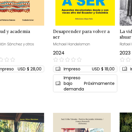
tud y academia
Desaprender para volver a
La vid
ser
shuar
tón Sánchez y otros
Michael Handelsman
Rafael
2024
2023
0%
0%
mpreso
USD $ 28,00
Impreso
USD $ 18,00
Impreso
bajo
Próximamente
demanda