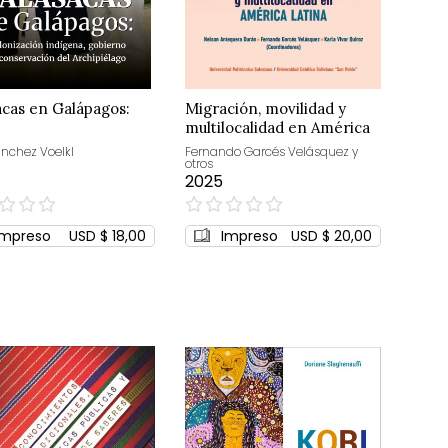
acas en Galápagos:
Migración, movilidad y
multilocalidad en América
Latina
ánchez Voelkl
Fernando Garcés Velásquez y
otros
2025
0%
Impreso
USD $ 18,00
Impreso
USD $ 20,00