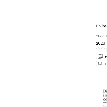
En los
Chiara 
2026
0%
e
I