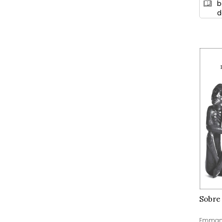
b
d
Sobre 
Emmanue