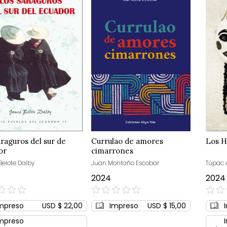
raguros del sur de
Currulao de amores
Los 
or
cimarrones
elote Dalby
Juan Montaño Escobar
Túpac
2024
2024
0%
0%
mpreso
USD $ 22,00
Impreso
USD $ 15,00
mpreso