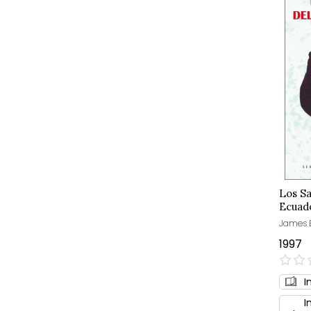
Los Sa
Ecuad
James B
1997
0%
I
I