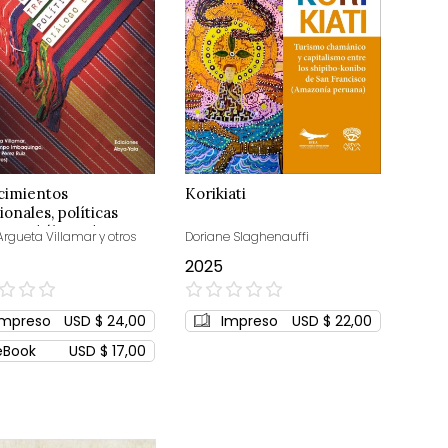
cimientos
Korikiati
ionales, políticas
cas y diálogo de
Argueta Villamar y otros
Doriane Slaghenauffi
es
2025
0%
Impreso
USD $ 24,00
Impreso
USD $ 22,00
eBook
USD $ 17,00