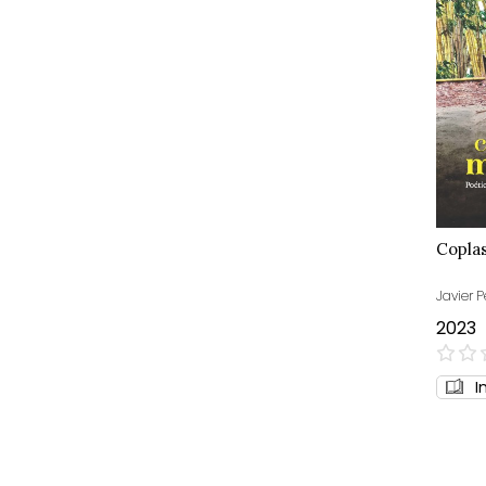
Copla
Javier P
2023
0%
I