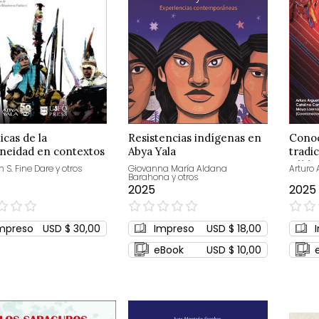
cas de la
Resistencias indígenas en
Cono
eneidad en contextos
Abya Yala
tradic
os:
públi
 S. Fine Dare y otros
Giovanna María Aldana
Arturo 
Barahona y otros
saber
2025
2025
0%
0%
mpreso
USD $ 30,00
Impreso
USD $ 18,00
eBook
USD $ 10,00