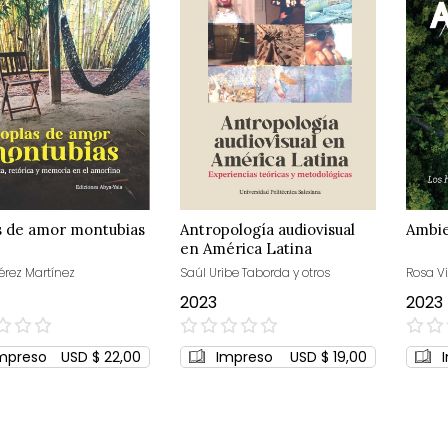
s de amor montubias
Antropología audiovisual
Ambie
en América Latina
érez Martínez
Saúl Uribe Taborda y otros
Rosa Vi
2023
2023
0%
0%
mpreso
USD $ 22,00
Impreso
USD $ 19,00