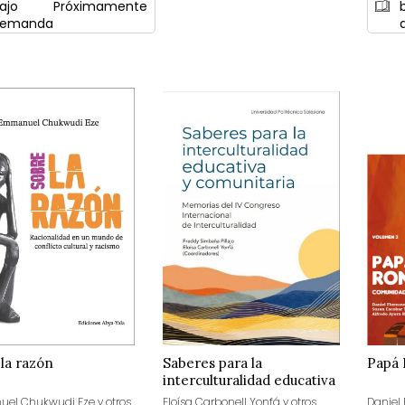
ajo
Próximamente
emanda
la razón
Saberes para la
Papá
interculturalidad educativa
y comunitaria
l Chukwudi Eze y otros
Eloísa Carbonell Yonfá y otros
Daniel 