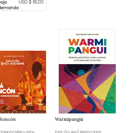
USD $ 18,00
bajo
demanda
 Roncón
Warmipangui
Floreano Mite y otros
Enoc (Iru Aya) Merino Santi