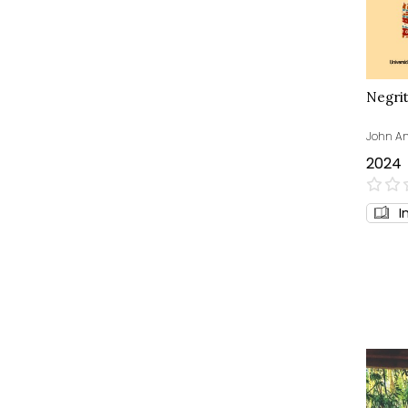
Negri
John An
2024
0%
I