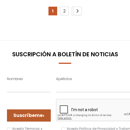
Page
1
2
3
You're
Page
Page
Page
Siguiente
currently
reading
page
SUSCRIPCIÓN A BOLETÍN DE NOTICIAS
Nombres
Apellidos
›
Suscríbeme
Acepto Términos y
Acepto Política de Privacidad y Trata