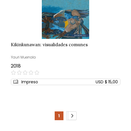
Kikinkunawan: visualidades comunes
Yauri Muenala
2018
0%
Impreso
USD $ 15,00
Page
1
2
You're
Page
Page
Siguiente
currently