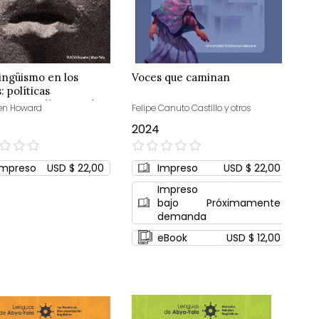
lingüismo en los
Voces que caminan
: políticas
sticas, política, poder
en Howard
Felipe Canuto Castillo y otros
2024
0%
Impreso
USD $ 22,00
Impreso
USD $ 22,00
Impreso
bajo
Próximamente
demanda
eBook
USD $ 12,00