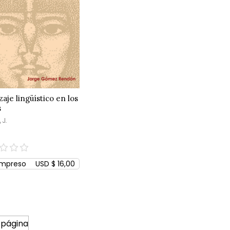
aje lingüístico en los
s
 J.
Impreso
USD $ 16,00
 página