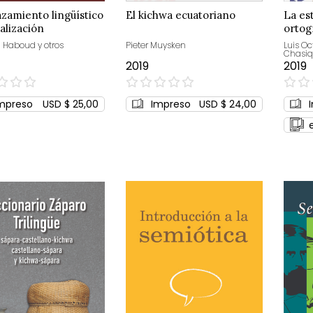
zamiento lingüístico
El kichwa ecuatoriano
La es
talización
ortog
ecuat
 Haboud y otros
Pieter Muysken
Luis O
Chasiq
2019
2019
0%
0%
mpreso
USD $ 25,00
Impreso
USD $ 24,00