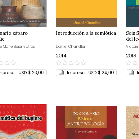
nario záparo
Introducción a la semiótica
Seis 
güe
del le
e Marie Beier y otros
Daniel Chandler
Victori
2014
2013
0%
0%
mpreso
USD $ 20,00
Impreso
USD $ 24,00