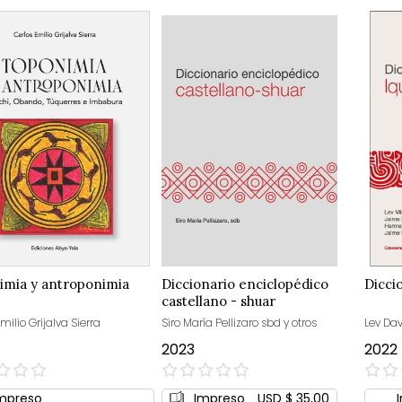
imia y antroponimia
Diccionario enciclopédico
Dicci
castellano - shuar
milio Grijalva Sierra
Siro María Pellizaro sbd y otros
Lev Dav
2023
2022
0%
0%
mpreso
Impreso
USD $ 35,00