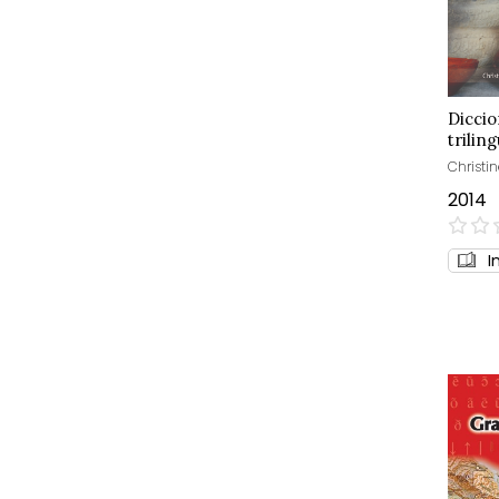
Diccio
trilin
Christin
2014
0%
I