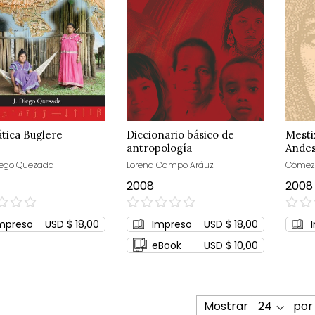
tica Buglere
Diccionario básico de
Mestiz
antropología
Ande
iego Quezada
Lorena Campo Aráuz
Gómez,
2008
2008
0%
0%
mpreso
USD $ 18,00
Impreso
USD $ 18,00
eBook
USD $ 10,00
Mostrar
por