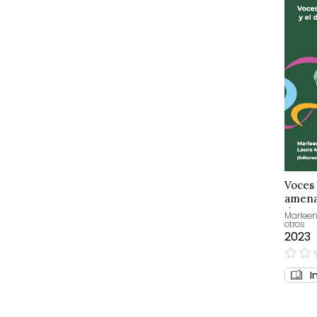
Voces
amena
de sus
Marlee
otros
2023
0%
I