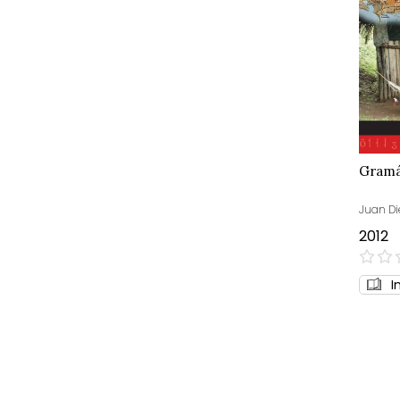
Gramá
Juan D
2012
0%
I