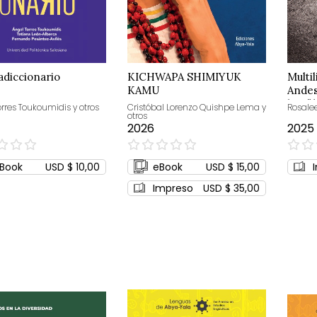
adiccionario
KICHWAPA SHIMIYUK
Multi
KAMU
Andes
lingüí
orres Toukoumidis y otros
Cristóbal Lorenzo Quishpe Lema y
Rosale
otros
2026
2025
0%
0%
Book
USD $ 10,00
eBook
USD $ 15,00
Impreso
USD $ 35,00