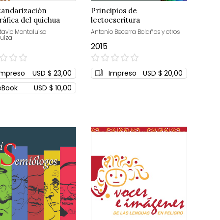
tandarización
Principios de
ráfica del quichua
lectoescritura
oriano
ctavio Montaluisa
Antonio Becerra Bolaños y otros
uiza
2015
0%
Impreso
USD $ 23,00
Impreso
USD $ 20,00
eBook
USD $ 10,00