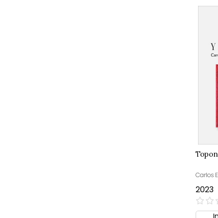
Topon
Carlos E
2023
0%
I