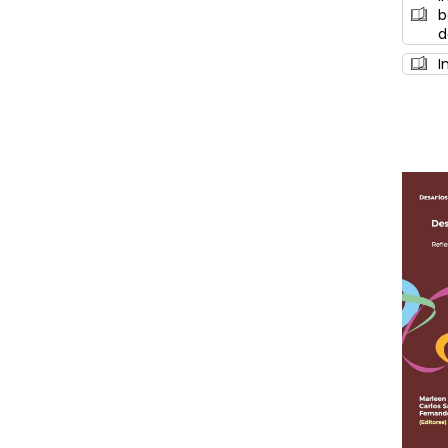
b
d
I