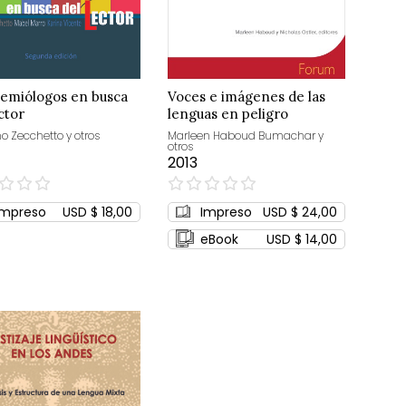
Semiólogos en busca
Voces e imágenes de las
ctor
lenguas en peligro
no Zecchetto y otros
Marleen Haboud Bumachar y
otros
2013
0%
Impreso
USD $ 18,00
Impreso
USD $ 24,00
eBook
USD $ 14,00