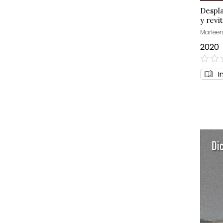
Despla
y revi
Marleen
2020
0%
I