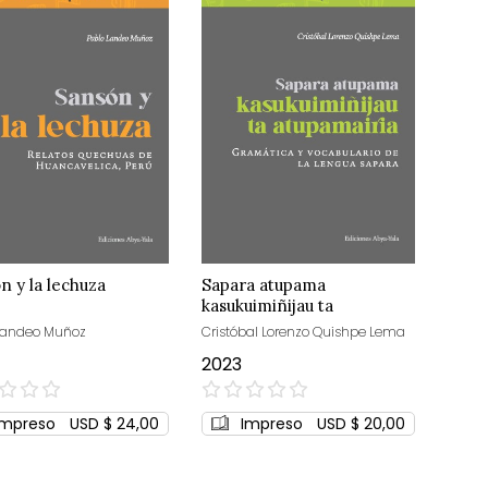
n y la lechuza
Sapara atupama
kasukuimiñijau ta
atupamairia
Landeo Muñoz
Cristóbal Lorenzo Quishpe Lema
2023
0%
Impreso
USD $ 24,00
Impreso
USD $ 20,00