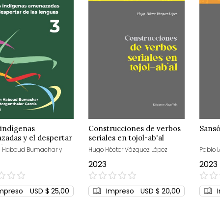
 indígenas
Construcciones de verbos
Sansó
zadas y el despertar
seriales en tojol-ab'al
 lenguas
n Haboud Bumachar y
Hugo Héctor Vázquez López
Pablo 
2023
2023
0%
0%
mpreso
USD $ 25,00
Impreso
USD $ 20,00