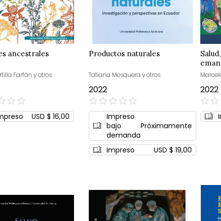
s ancestrales
Productos naturales
Salud
eman
rtilla Farfán y otros
Tatiana Mosquera y otros
Marcelo
2022
2022
0%
0%
mpreso
USD $ 16,00
Impreso
bajo
Próximamente
demanda
Impreso
USD $ 19,00