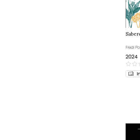
Sabere
Fredi Po
2024
0%
I