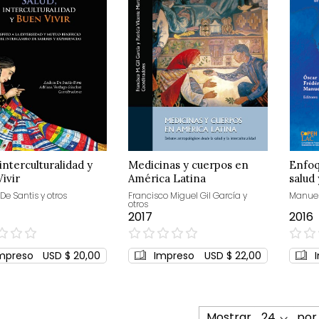
 interculturalidad y
Medicinas y cuerpos en
Enfoq
ivir
América Latina
salud
De Santis y otros
Francisco Miguel Gil García y
Manuel 
otros
2017
2016
0%
0%
mpreso
USD $ 20,00
Impreso
USD $ 22,00
Mostrar
por