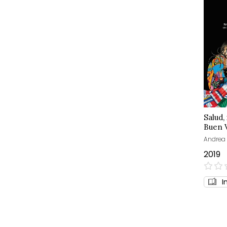
Salud,
Buen V
Andrea 
2019
0%
I