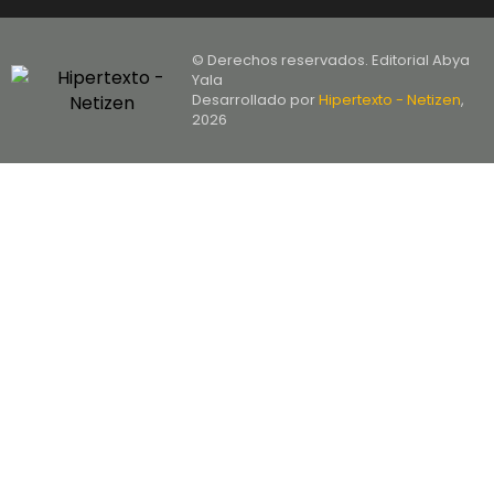
© Derechos reservados. Editorial Abya
Yala
Desarrollado por
Hipertexto - Netizen
,
2026