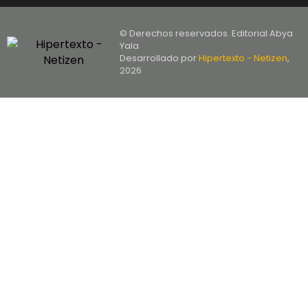
© Derechos reservados. Editorial Abya
Yala
Desarrollado por
Hipertexto - Netizen
,
2026