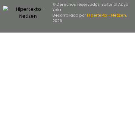
© Derechos reservados. Editorial Abya
Yala
Desarrollado por
Hipertexto - Netizen
,
2026