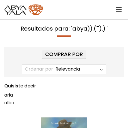
Resultados para: 'abya)).("'),).'
COMPRAR POR
Ordenar por
Quisiste decir
aria
alba