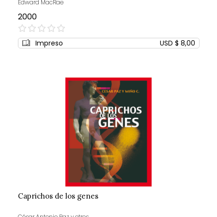
Edward MacRae
2000
0%
Impreso
USD $ 8,00
Caprichos de los genes
César Antonio Paz y otros