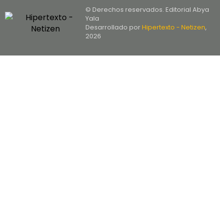
© Derechos reservados. Editorial Abya
Yala
Desarrollado por
Hipertexto - Netizen
,
2026