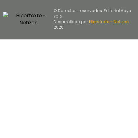
© Derechos reservados. Editorial Abya
Yala
Desarrollado por
Hipertexto - Netizen
,
2026