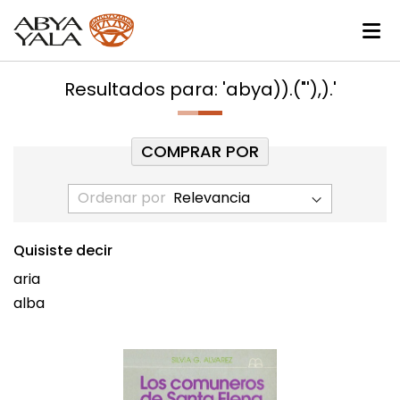
Resultados para: 'abya)).("'),).'
COMPRAR POR
Ordenar por
Quisiste decir
aria
alba