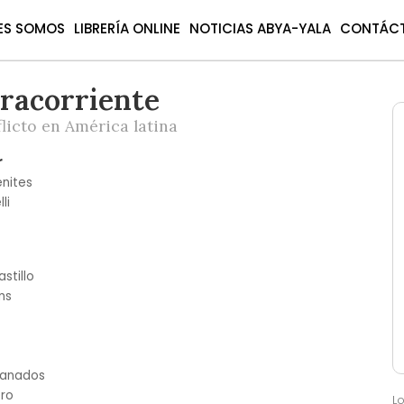
ES SOMOS
LIBRERÍA ONLINE
NOTICIAS ABYA-YALA
CONTÁC
racorriente
licto en América latina
r
enites
li
stillo
ns
Granados
ero
L