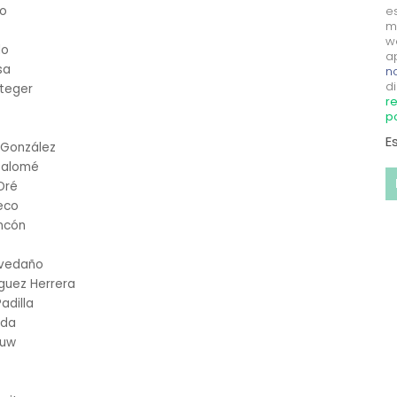
ro
e
m
w
do
a
sa
no
di
teger
re
p
E
 González
 Salomé
Oré
eco
incón
Avedaño
guez Herrera
adilla
eda
ouw