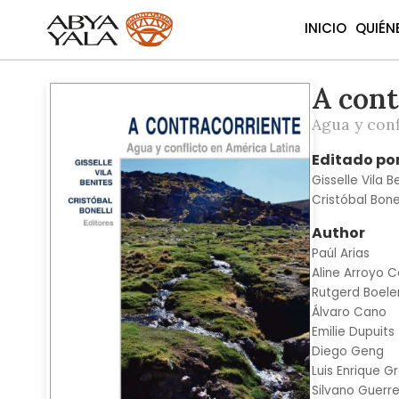
INICIO
QUIÉN
A cont
Skip
to
Agua y conf
the
end
Editado po
of
Gisselle Vila B
the
Cristóbal Bonel
images
gallery
Author
Paúl Arias
Aline Arroyo Ca
Rutgerd Boele
Álvaro Cano
Emilie Dupuits
Diego Geng
Luis Enrique 
Silvano Guerr