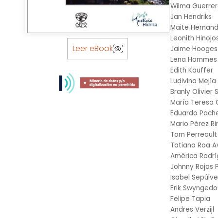
Wilma Guerre
Jan Hendriks
Maite Hernan
Skip
Leonith Hinojo
to
Leer eBook
Jaime Hooges
the
Lena Hommes
beginning
Edith Kauffer
of
Ludivina Mejía
the
Branly Olivier
images
María Teresa 
gallery
Eduardo Pach
Mario Pérez R
Tom Perreault
Tatiana Roa 
América Rodrí
Johnny Rojas P
Isabel Sepúlv
Erik Swynged
Felipe Tapia
Andres Verzijl