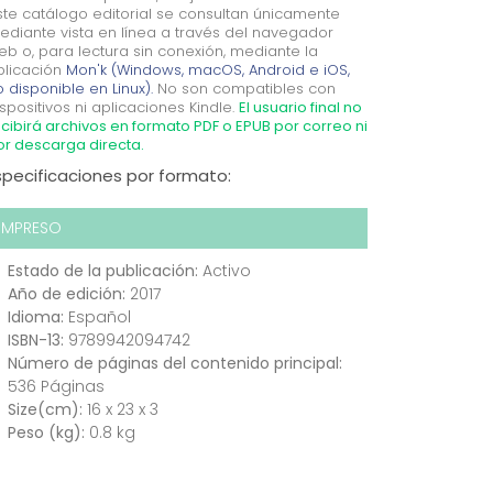
ste catálogo editorial se consultan únicamente
ediante vista en línea a través del navegador
eb o, para lectura sin conexión, mediante la
plicación
Mon'k (Windows, macOS, Android e iOS,
 disponible en Linux).
No son compatibles con
spositivos ni aplicaciones Kindle.
El usuario final no
cibirá archivos en formato PDF o EPUB por correo ni
or descarga directa.
specificaciones por formato:
IMPRESO
Estado de la publicación:
Activo
Año de edición:
2017
Idioma:
Español
ISBN-13:
9789942094742
Número de páginas del contenido principal:
536 Páginas
Size(cm):
16 x 23 x 3
Peso (kg):
0.8 kg