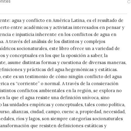
enites
C
ente: agua y conflicto en América Latina, es el resultado de
ierto entre académicos y activistas interesados en pensar y
olencia e injusticia inherente en los conflictos de agua en
. A través del análisis de los distintos y complejos
ídricos socionaturales, este libro ofrece un a variedad de
os y conceptuales en los que la oposición a saber, la
te, asume distintas formas y cuestiona de diversas maneras,
definiciones y prácticas del agua hegemónicas y estáticas.
 este es un testimonio de cómo ningún conflicto del agua
ica es “corriente” o normal. A través de la consieración
istintos conflictos ambientales en la región, se explora no
en la que el agua resiste una definición unívoca, sino
las unidades empíricas y conceptuales, tales como política,
curso, alianzas, ciudad, campo, cuenc a, propiedad, necesidad,
dales, ríos y lagos, son siempre categorías socionaturales
transformación que resisten definiciones estáticas y