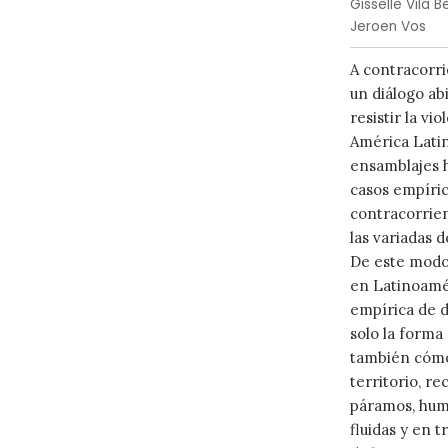
Gisselle Vila B
Jeroen Vos
A contracorri
un diálogo ab
resistir la vi
América Latina
ensamblajes h
casos empíric
contracorrien
las variadas 
De este modo,
en Latinoamér
empírica de d
solo la forma 
también cómo 
territorio, re
páramos, hume
fluidas y en 