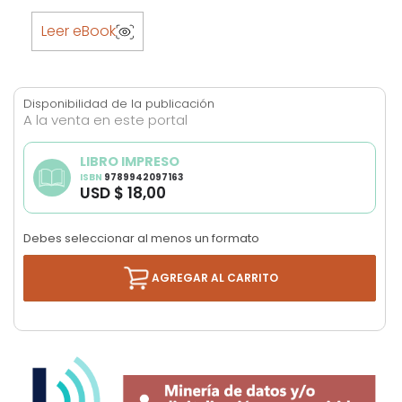
Skip
to
Leer eBook
the
beginning
of
Disponibilidad de la publicación
the
A la venta en este portal
images
gallery
LIBRO IMPRESO
ISBN
9789942097163
USD $ 18,00
Debes seleccionar al menos un formato
AGREGAR AL CARRITO