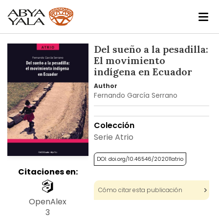
Skip
Del sueño a la pesadilla:
to
El movimiento
the
indígena en Ecuador
end
Author
of
Fernando García Serrano
the
images
gallery
Colección
Serie Atrio
DOI: doi.org/10.46546/202011atrio
Citaciones en:
Cómo citar esta publicación
OpenAlex
3