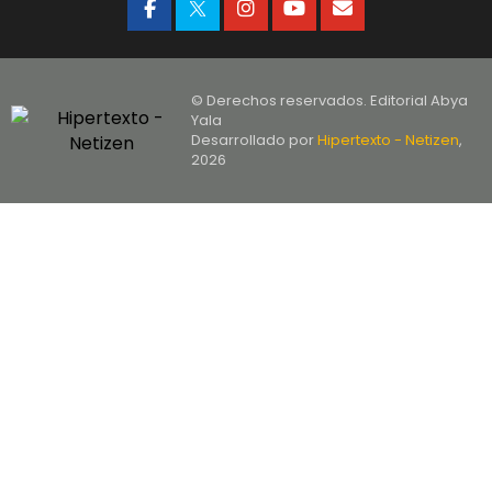
© Derechos reservados. Editorial Abya
Yala
Desarrollado por
Hipertexto - Netizen
,
2026