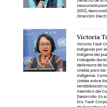
Derecho de la Un
neoconstituciona
2013), Neoconsti
Dirección Elect
Victoria T
Victoria Tauli-
indígenas por e
indígena del pue
trabajado duran
defensora de lo
Unidas para las
Indígenas. Como
Unidas sobre lo
sensibilización 
miembro del Com
Desarrollo. En s
Sra. Tauli-Corp