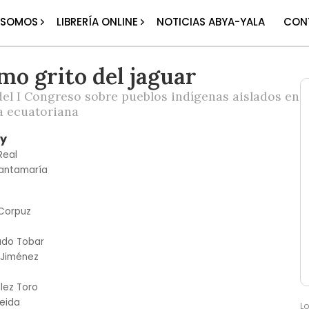
 SOMOS
LIBRERÍA ONLINE
NOTICIAS ABYA-YALA
CON
imo grito del jaguar
el I Congreso sobre pueblos indígenas aislados en
a ecuatoriana
y
Real
Santamaría
-Corpuz
ado Tobar
 Jiménez
lez Toro
eida
L