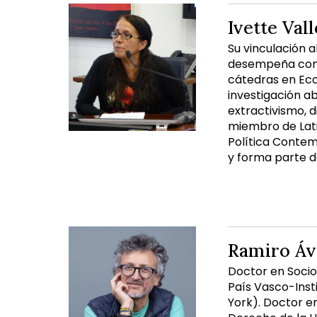
Ivette Vall
Su vinculación 
desempeña como
cátedras en Ecol
investigación a
extractivismo, 
miembro de Lati
Política Conte
y forma parte d
Ramiro Áv
Doctor en Sociol
País Vasco-Inst
York). Doctor en