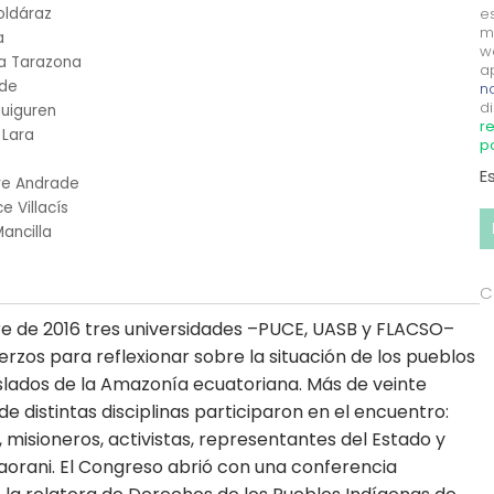
oldáraz
e
m
a
w
ía Tarazona
a
rde
no
di
guiguren
re
 Lara
p
E
rre Andrade
 Villacís
ancilla
C
e de 2016 tres universidades –PUCE, UASB y FLACSO–
erzos para reflexionar sobre la situación de los pueblos
slados de la Amazonía ecuatoriana. Más de veinte
de distintas disciplinas participaron en el encuentro:
misioneros, activistas, representantes del Estado y
aorani. El Congreso abrió con una conferencia