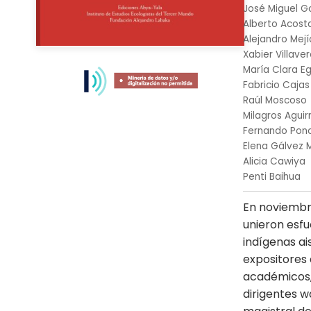
José Miguel G
Alberto Acost
Alejandro Mej
Skip
Xabier Villave
to
María Clara E
the
Fabricio Cajas
beginning
Raúl Moscoso
of
Milagros Agui
the
Fernando Ponce
images
Elena Gálvez M
gallery
Alicia Cawiya
Penti Baihua
En noviembr
unieron esfu
indígenas ai
expositores 
académicos, 
dirigentes w