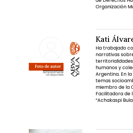
de Derechos Hum
Organización Mu
Kati Álvar
Ha trabajado co
narrativas sobre
territorialidade
humanos y colec
Argentina. En la
temas socioambie
miembro de la C
Facilitadora de 
“Achakaspi Bul