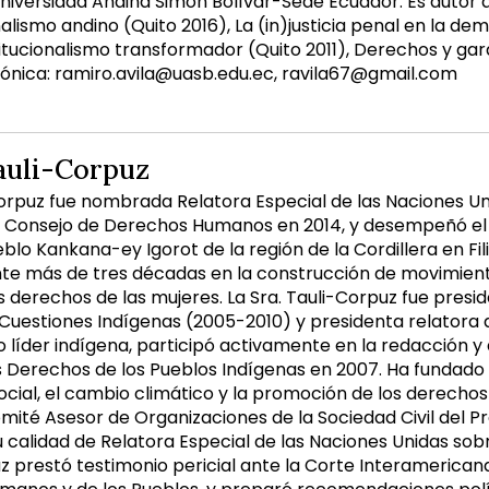
iversidad Andina Simón Bolívar-Sede Ecuador. Es autor de 
lismo andino (Quito 2016), La (in)justicia penal en la d
tucionalismo transformador (Quito 2011), Derechos y gara
rónica: ramiro.avila@uasb.edu.ec, ravila67@gmail.com
auli-Corpuz
Corpuz fue nombrada Relatora Especial de las Naciones Un
l Consejo de Derechos Humanos en 2014, y desempeñó el c
blo Kankana-ey Igorot de la región de la Cordillera en Fil
te más de tres décadas en la construcción de movimient
s derechos de las mujeres. La Sra. Tauli-Corpuz fue pres
 Cuestiones Indígenas (2005-2010) y presidenta relatora 
 líder indígena, participó activamente en la redacción y
s Derechos de los Pueblos Indígenas en 2007. Ha fundado 
social, el cambio climático y la promoción de los derechos
ité Asesor de Organizaciones de la Sociedad Civil del P
u calidad de Relatora Especial de las Naciones Unidas sob
uz prestó testimonio pericial ante la Corte Interameric