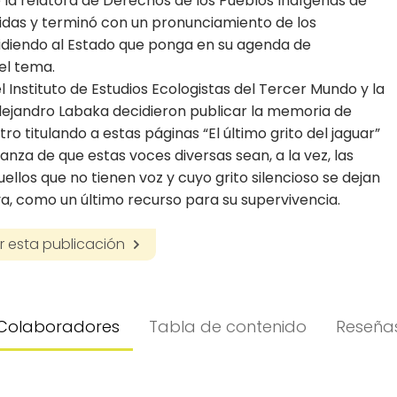
 la relatora de Derechos de los Pueblos Indígenas de
idas y terminó con un pronunciamiento de los
idiendo al Estado que ponga en su agenda de
 el tema.
l Instituto de Estudios Ecologistas del Tercer Mundo y la
lejandro Labaka decidieron publicar la memoria de
ro titulando a estas páginas “El último grito del jaguar”
anza de que estas voces diversas sean, a la vez, las
ellos que no tienen voz y cuyo grito silencioso se dejan
lva, como un último recurso para su supervivencia.
 esta publicación
Colaboradores
Tabla de contenido
Reseña