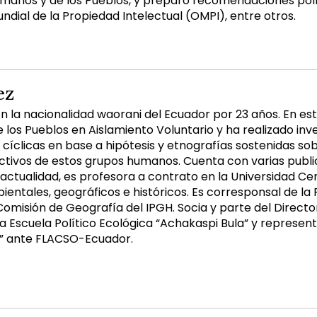
anos y de los Pueblos, y preparó recomendaciones polít
ndial de la Propiedad Intelectual (OMPI), entre otros.
ez
n la nacionalidad waorani del Ecuador por 23 años. En es
 los Pueblos en Aislamiento Voluntario y ha realizado inve
s cíclicas en base a hipótesis y etnografías sostenidas s
tivos de estos grupos humanos. Cuenta con varias public
 actualidad, es profesora a contrato en la Universidad Cen
ntales, geográficos e históricos. Es corresponsal de la R
omisión de Geografía del IPGH. Socia y parte del Directo
la Escuela Político Ecológica “Achakaspi Bula” y represent
a” ante FLACSO-Ecuador.