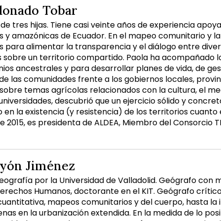
donado Tobar
e tres hijas. Tiene casi veinte años de experiencia apoyan
s y amazónicas de Ecuador. En el mapeo comunitario y la
s para alimentar la transparencia y el diálogo entre dive
sobre un territorio compartido. Paola ha acompañado l
ios ancestrales y para desarrollar planes de vida, de ges
de las comunidades frente a los gobiernos locales, provin
 sobre temas agrícolas relacionados con la cultura, el me
universidades, descubrió que un ejercicio sólido y concr
en la existencia (y resistencia) de los territorios cuant
sde 2015, es presidenta de ALDEA, Miembro del Consorcio T
yón Jiménez
eografía por la Universidad de Valladolid. Geógrafo con
erechos Humanos, doctorante en el KIT. Geógrafo crític
uantitativa, mapeos comunitarios y del cuerpo, hasta la i
genas en la urbanización extendida. En la medida de lo po