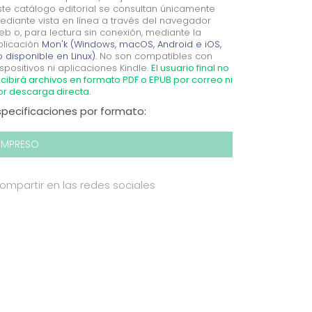
ste catálogo editorial se consultan únicamente
ediante vista en línea a través del navegador
eb o, para lectura sin conexión, mediante la
plicación
Mon'k (Windows, macOS, Android e iOS,
 disponible en Linux).
No son compatibles con
spositivos ni aplicaciones Kindle.
El usuario final no
cibirá archivos en formato PDF o EPUB por correo ni
or descarga directa.
specificaciones por formato:
IMPRESO
ompartir en las redes sociales