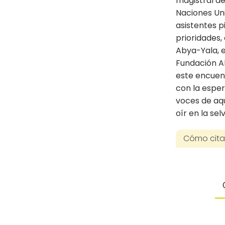
magistral de
Naciones Un
asistentes p
prioridades,
Abya-Yala, e
Fundación A
este encuent
con la esper
voces de aqu
oír en la se
Cómo citar