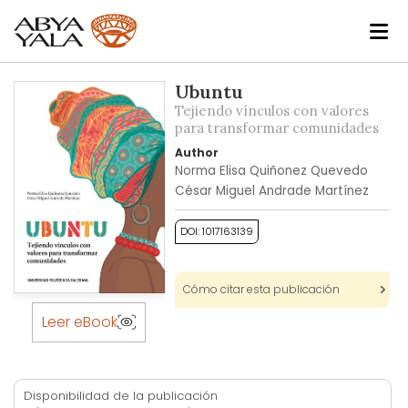
Skip
Ubuntu
to
Tejiendo vínculos con valores
the
para transformar comunidades
end
Author
of
Norma Elisa Quiñonez Quevedo
the
César Miguel Andrade Martínez
images
gallery
DOI: 1017163139
Cómo citar esta publicación
Skip
to
Leer eBook
the
beginning
of
Disponibilidad de la publicación
the