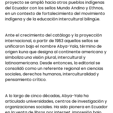
proyecto se amplió hacia otros pueblos indígenas
del Ecuador con
los
sello
s
Mundo Andino
y
Ethnos
,
en un contexto de fortalecimiento del movimiento
indígena y de la educación intercultural bilingüe.
Ante el crecimiento del catálogo y la proyección
internacional,
a partir de 1983 aquellos
sellos se
unificaron bajo el nombre
Abya-
Yala
, término de
origen kuna que
designa
al continente americano y
simboliza una visión plural, intercultural y
latinoamericana. Desde entonces, la editorial se
consolidó como un
referente regional en ciencias
sociales, derechos humanos, interculturalidad y
pensamiento crítico
.
A lo largo de
cinco décadas, Abya-Yala ha
articulado universidades, centros de investigación y
organizaciones sociales. Ha sido
pionera en Ecuador
en la venta de libros por internet, impresión bajo