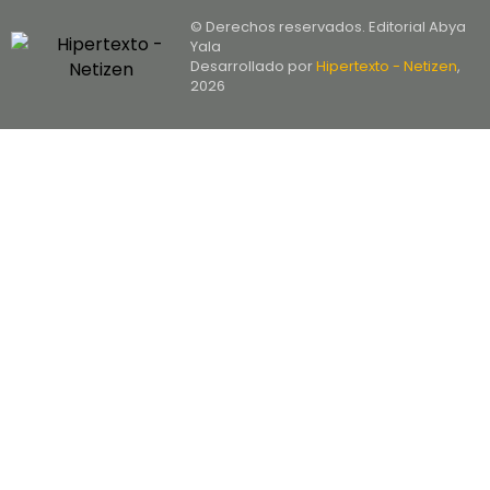
© Derechos reservados. Editorial Abya
Yala
Desarrollado por
Hipertexto - Netizen
,
2026