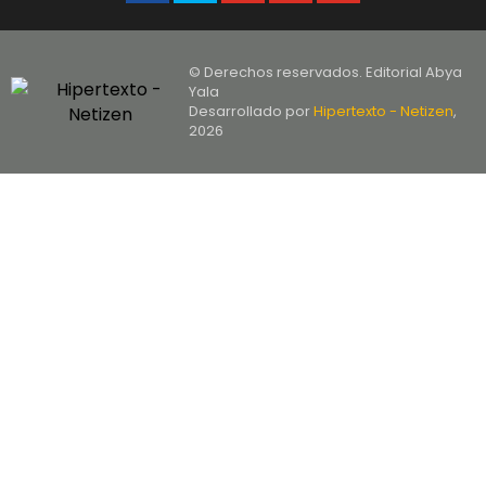
© Derechos reservados. Editorial Abya
Yala
Desarrollado por
Hipertexto - Netizen
,
2026