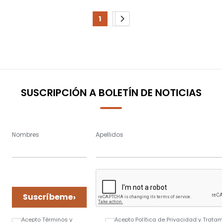
Page
1
2
You're
Page
Page
Siguiente
currently
reading
page
SUSCRIPCIÓN A BOLETÍN DE NOTICIAS
Nombres
Apellidos
›
Suscríbeme
Acepto Términos y
Acepto Política de Privacidad y Trata