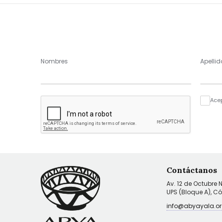
Nombres
Apellid
Ace
Contáctanos
Av. 12 de Octubre 
UPS (Bloque A), C
info@abyayala.or