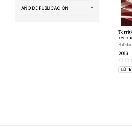
AÑO DE PUBLICACIÓN
Territ
recon
consti
Nativid
2013
0%
I