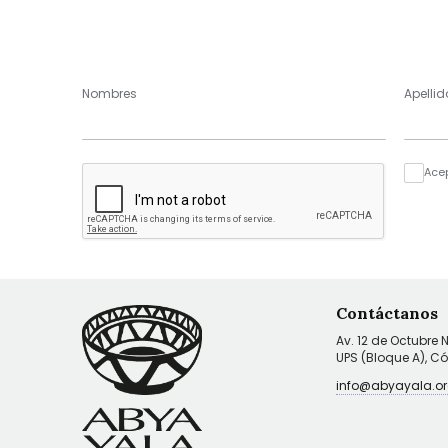
Nombres
Apellid
Ace
Contáctanos
Av. 12 de Octubre 
UPS (Bloque A), C
info@abyayala.or