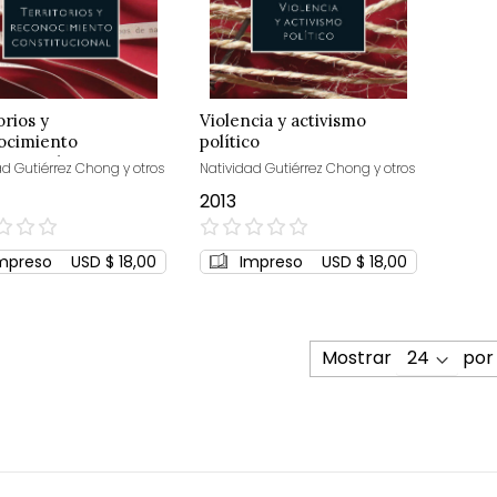
orios y
Violencia y activismo
ocimiento
político
tucional
ad Gutiérrez Chong y otros
Natividad Gutiérrez Chong y otros
2013
0%
mpreso
USD $ 18,00
Impreso
USD $ 18,00
Mostrar
por