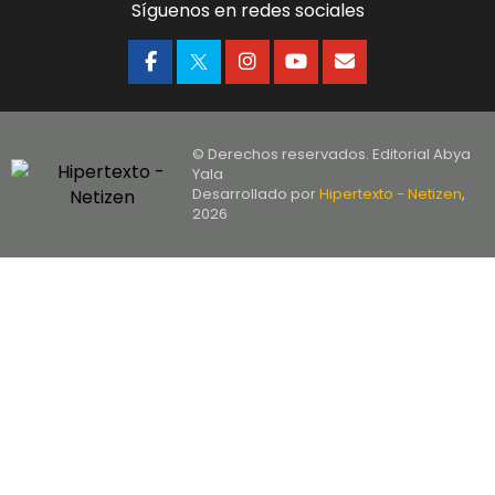
Síguenos en redes sociales
© Derechos reservados. Editorial Abya
Yala
Desarrollado por
Hipertexto - Netizen
,
2026